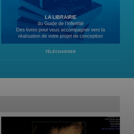
LA LIBRAIRIE
du Guide de l'Infertilté
Des livres pour vous accompagner vers la
réalisation de votre projet de conception
TÉLÉCHARGER