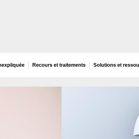
nexpliquée
Recours
et traitements
Solutions
et resso