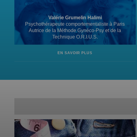
Valérie Grumelin Halimi
Psychothérapeute comportementaliste à Paris
Autrice de la Méthode Gynéco-Psy et de la
Technique O.R.I.U.S.
EN SAVOIR PLUS