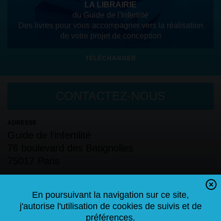
LA LIBRAIRIE
du Guide de l'Infertilté
Des livres pour vous accompagner vers la réalisation
de votre projet de conception
TÉLÉCHARGER
CONTACTEZ-NOUS
ADRESSE
Guide de l’infertilité
76 boulevard des Batignolles
75017 Paris
TÉLÉPHONE
06.60.56.08.06
En poursuivant la navigation sur ce site,
j'autorise l'utilisation de cookies de suivis et de
NOUS CONTACTER
préférences.