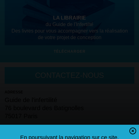
LA LIBRAIRIE
du Guide de l'Infertilté
Des livres pour vous accompagner vers la réalisation
de votre projet de conception
TÉLÉCHARGER
CONTACTEZ-NOUS
ADRESSE
Guide de l’infertilité
76 boulevard des Batignolles
75017 Paris
TÉLÉPHONE
06.60.56.08.06
En poursuivant la navigation sur ce site,