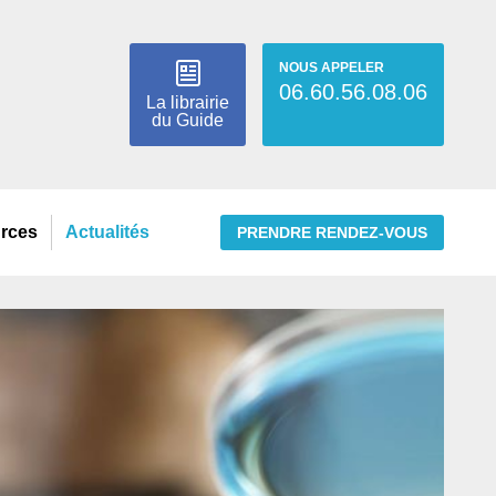
NOUS APPELER
06.60.56.08.06
La librairie
du Guide
urces
Actualités
PRENDRE RENDEZ-VOUS