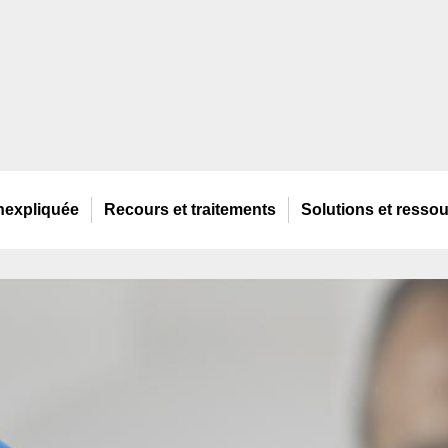
nexpliquée
Recours
et traitements
Solutions
et resso