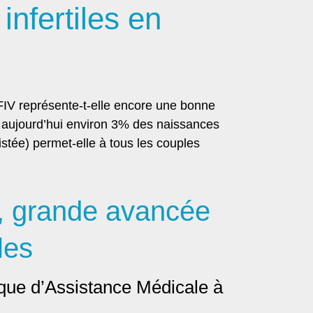
infertiles en
a FIV représente-t-elle encore une bonne
nt aujourd’hui environ 3% des naissances
tée) permet-elle à tous les couples
o, grande avancée
Séparation, rupture, divorce :
éussir une telle épreuve sans
HYPERSENSIBILITÉ, Soluti
les
trop faire souffrir ?
Traitements naturel
TÉLÉCHARGER
TÉLÉCHARGER
ique d’Assistance Médicale à