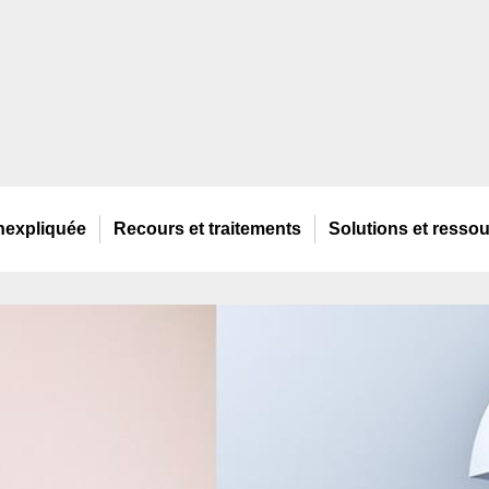
nexpliquée
Recours
et traitements
Solutions
et resso