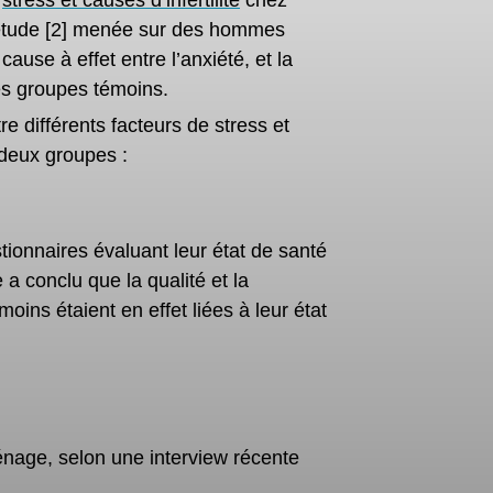
e
stress et causes d’infertilité
chez
 étude [2] menée sur des hommes
cause à effet entre l’anxiété, et la
les groupes témoins.
tre différents facteurs de stress et
 deux groupes :
tionnaires évaluant leur état de santé
de a conclu que
la qualité et la
ins étaient en effet liées à leur état
ménage, selon une interview récente