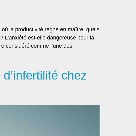
 où la productivité règne en maître, quels
n ? L’anxiété est-elle dangereuse pour la
 être considéré comme l’une des
d’infertilité chez
Séparation, rupture, divorce :
éussir une telle épreuve sans
HYPERSENSIBILITÉ, Soluti
trop faire souffrir ?
Traitements naturel
TÉLÉCHARGER
TÉLÉCHARGER